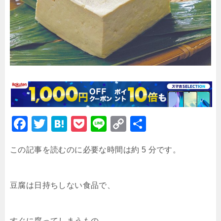
F
T
H
P
Li
C
共
a
wi
at
o
n
o
有
この記事を読むのに必要な時間は約 5 分です。
c
tt
e
c
e
p
e
er
n
k
y
b
a
et
Li
豆腐は日持ちしない食品で、
o
n
o
k
すぐに腐ってしまうもの