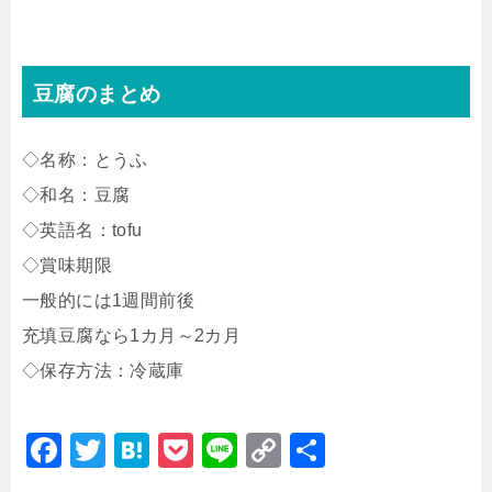
豆腐のまとめ
◇名称：とうふ
◇和名：豆腐
◇英語名：tofu
◇賞味期限
一般的には1週間前後
充填豆腐なら1カ月～2カ月
◇保存方法：冷蔵庫
F
T
H
P
Li
C
共
a
wi
at
o
n
o
有