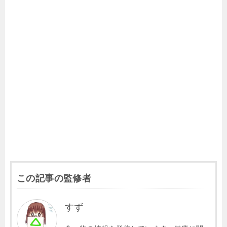
c
tt
e
c
e
p
e
er
n
k
y
b
a
et
Li
o
n
o
k
k
この記事の監修者
すず