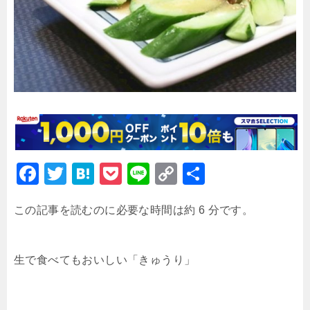
F
T
H
P
Li
C
共
a
wi
at
o
n
o
有
この記事を読むのに必要な時間は約 6 分です。
c
tt
e
c
e
p
e
er
n
k
y
b
a
et
Li
生で食べてもおいしい「きゅうり」
o
n
o
k