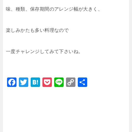
味、種類、保存期間のアレンジ幅が大きく、
楽しみかたも多い料理なので
一度チャレンジしてみて下さいね。
F
T
H
P
Li
C
共
a
wi
at
o
n
o
有
c
tt
e
c
e
p
e
er
n
k
y
b
a
et
Li
o
n