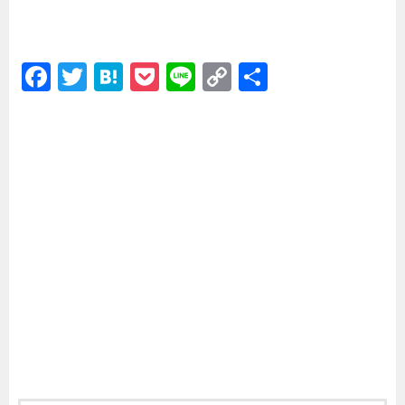
F
T
H
P
Li
C
共
a
wi
at
o
n
o
有
c
tt
e
c
e
p
e
er
n
k
y
b
a
et
Li
o
n
o
k
k