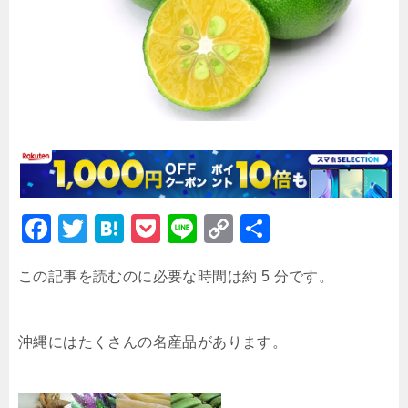
F
T
H
P
Li
C
共
a
wi
at
o
n
o
有
この記事を読むのに必要な時間は約 5 分です。
c
tt
e
c
e
p
e
er
n
k
y
b
a
et
Li
沖縄にはたくさんの名産品があります。
o
n
o
k