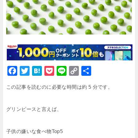
F
T
H
P
Li
C
共
a
wi
at
o
n
o
有
この記事を読むのに必要な時間は約 5 分です。
c
tt
e
c
e
p
e
er
n
k
y
b
a
et
Li
グリンピースと言えば、
o
n
o
k
子供の嫌いな食べ物Top5