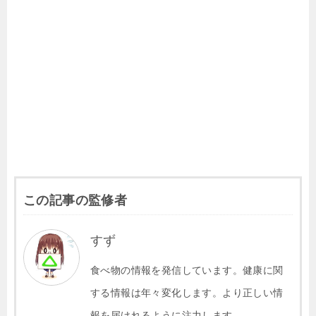
b
a
et
Li
o
n
o
k
k
この記事の監修者
すず
食べ物の情報を発信しています。健康に関
する情報は年々変化します。より正しい情
報を届けれるように注力します。