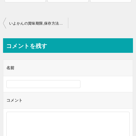
投
いよかんの賞味期限,保存方法は？冷凍いよかんってOK？
稿
ナ
コメントを残す
ビ
ゲ
名前
ー
シ
ョ
ン
コメント