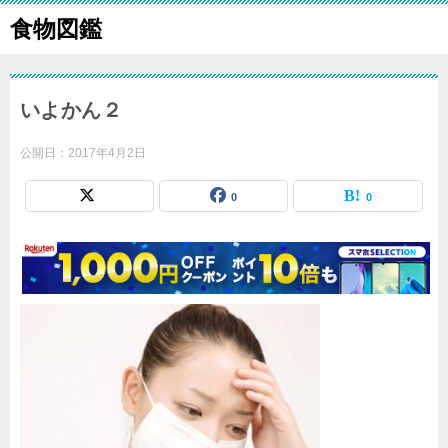
食物図鑑
いよかん２
公開日：
2017年4月2日
0
0