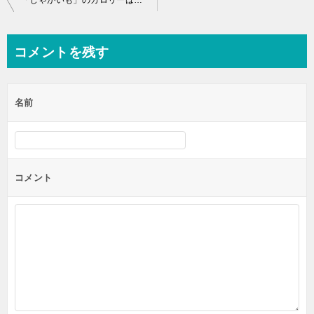
「じゃがいも」のカロリーは低いのに太る理由とは！？
稿
ナ
コメントを残す
ビ
ゲ
名前
ー
シ
ョ
ン
コメント