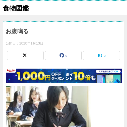
食物図鑑
お腹鳴る
公開日：
2020年1月13日
0
0