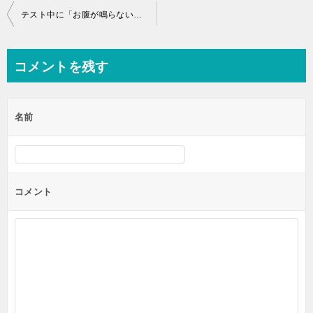
投
テスト中に「お腹が鳴らない」食べ物・方法まとめ！
稿
ナ
コメントを残す
ビ
ゲ
名前
ー
シ
ョ
ン
コメント