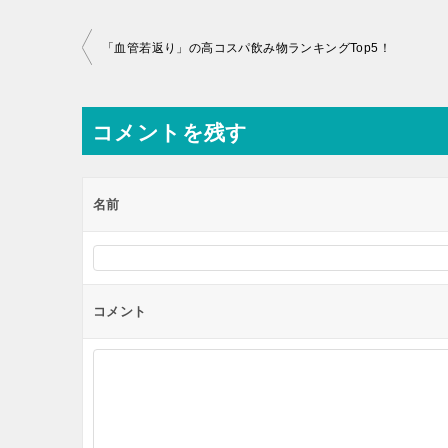
投
「血管若返り」の高コスパ飲み物ランキングTop5！
稿
ナ
コメントを残す
ビ
ゲ
ー
名前
シ
ョ
ン
コメント