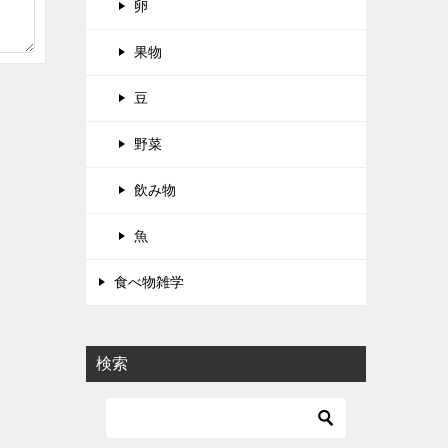
卵
果物
豆
野菜
飲み物
魚
食べ物雑学
検索