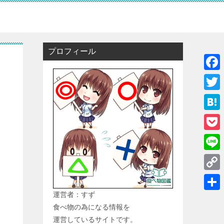
プロフィール
F
a
T
c
w
H
e
i
a
P
b
t
t
o
o
L
t
e
c
o
i
e
C
n
k
k
n
r
o
運営者：すず
a
共
e
e
食べ物の為になる情報を
p
有
t
運営しているサイトです。