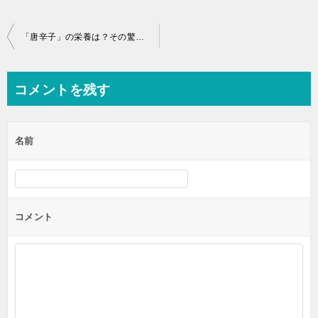
投
「唐辛子」の栄養は？その驚愕の健康効果とは？
稿
ナ
コメントを残す
ビ
ゲ
名前
ー
シ
ョ
ン
コメント