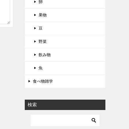
卵
果物
豆
野菜
飲み物
魚
食べ物雑学
検索