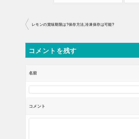
投
レモンの賞味期限は?保存方法,冷凍保存は可能?
稿
ナ
コメントを残す
ビ
ゲ
ー
名前
シ
ョ
ン
コメント