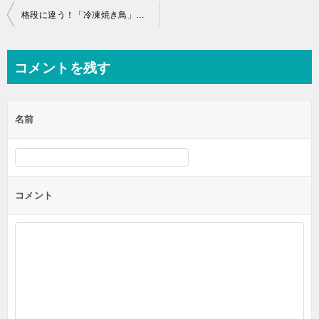
投
格段に違う！「冷凍焼き鳥」の焼き方レシピ！
稿
ナ
コメントを残す
ビ
ゲ
名前
ー
シ
ョ
ン
コメント