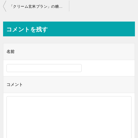
投
「クリーム玄米ブラン」の糖質、カロリー全種類まとめ！
稿
ナ
コメントを残す
ビ
ゲ
名前
ー
シ
ョ
ン
コメント