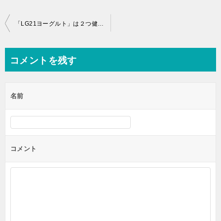
投
「LG21ヨーグルト」は２つ健康効果が圧倒的だった！？
稿
ナ
コメントを残す
ビ
ゲ
名前
ー
シ
ョ
ン
コメント