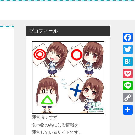
プロフィール
F
a
T
c
w
H
e
i
a
P
b
t
t
o
o
L
t
e
c
o
i
e
C
n
k
k
n
r
o
運営者：すず
a
共
e
e
食べ物の為になる情報を
p
有
t
運営しているサイトです。