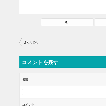
投
ぶなしめじ
稿
ナ
コメントを残す
ビ
ゲ
ー
名前
シ
ョ
ン
コメント