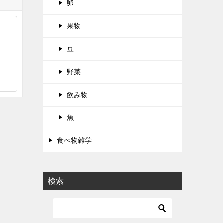
卵
果物
豆
野菜
飲み物
魚
食べ物雑学
検索